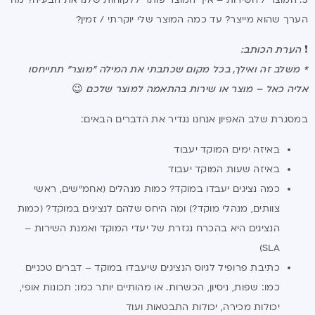
הערך שהוא מייצר? עד כמה המוצר שלי יוקרתי / זמין?
❗
הערת הכותב:
* משלב זה ואילך, בכל מקום שכתבתי את המילה "מוצר" תתייחסו
אליה כאל – מוצר או שירות בהתאמה למוצר שלכם
😉
במסגרת שלב האפיון אנחנו נגדיר את הדברים הבאים:
באיזה ימים המוקד יעבוד
באיזה שעות המוקד יעבוד
כמה נציגים יעבדו במוקד? כמות מנהלים (אחמ"שים, ראשי
צוותים, מנהלי מוקד?) ומה היחס שלהם לנציגים במוקד? (כמות
הנציגים היא בהכרח נגזרת של יעדי המוקד ואמנת השירות –
SLA)
כתיבת פרופיל לגיוס הנציגים שיעבדו במוקד – דברים טכניים
כמו: שפות, ניסיון, הכשרות. או מהותיים יותר כמו: תכונות אופי,
יכולות מכירה, יכולות התבטאות ועוד