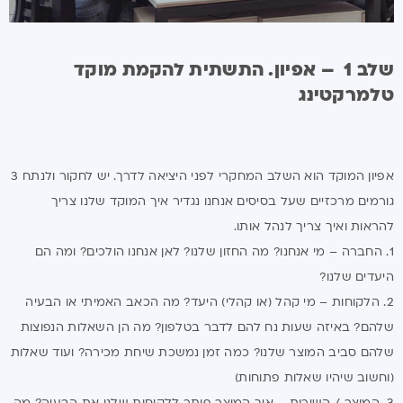
שלב 1 – אפיון. התשתית להקמת מוקד
טלמרקטינג
אפיון המוקד הוא השלב המחקרי לפני היציאה לדרך. יש לחקור ולנתח 3
גורמים מרכזיים שעל בסיסים אנחנו נגדיר איך המוקד שלנו צריך
להראות ואיך צריך לנהל אותו.
1. החברה – מי אנחנו? מה החזון שלנו? לאן אנחנו הולכים? ומה הם
היעדים שלנו?
2. הלקוחות – מי קהל (או קהלי) היעד? מה הכאב האמיתי או הבעיה
שלהם? באיזה שעות נח להם לדבר בטלפון? מה הן השאלות הנפוצות
שלהם סביב המוצר שלנו? כמה זמן נמשכת שיחת מכירה? ועוד שאלות
(וחשוב שיהיו שאלות פתוחות)
3. המוצר / השירות – איך המוצר פותר ללקוחות שלנו את הבעיה? מה