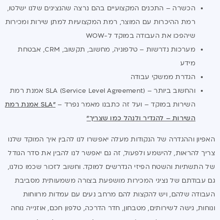
הכשרה – התכנים המקצועיים בהם נרצה שהנציגים שלנו ישלטו,
רמת ההיכרות עם המוצר, רמת המקצועיות למתן שירות ומכירות
שיהפכו את העבודה במוקד ל-WOW
מערכות נדרשות – טלפוניה, מחשוב, תקשוב, CRM, אבטחת
מידע
הגדרת ממשקי עבודה
והחשוב ביותר – SLA (Service Level Agreement) אמנת רמת
השירות במוקד – ועל זה כתבנו מאמר נפרד –
"
SLA
אמנת רמת
השירות – להגדיר ולנהל כמו שצריך"
האפיון וההגדרה של הנקודות מעלה יאפשרו לנו להבין איך המוקד שלנו
צריך להראות, להישמע ולפעול, זה גם יאפשר לנו להבין את סדר הגודל
של התשתיות והשטח הפיזי הנדרשים למוקד. וחשוב לזכור שכמו כולנו,
גם עבודתם של נציגי המכירות מושפעת בצורה משמעותית מסביבת
העבודה שלהם, ויש להקצות להם מרחב נעים עם עמדות מרווחות
ונוחות, גישה לשירותים, מטבחון, חדר הדרכה, טלפון חכם, אוזנייה נוחה