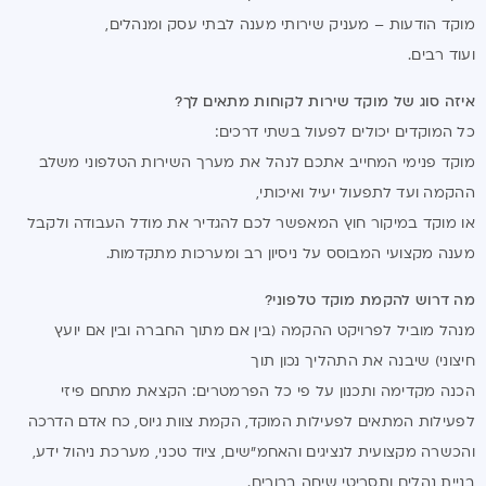
מוקד הודעות – מעניק שירותי מענה לבתי עסק ומנהלים,
ועוד רבים.
איזה סוג של מוקד שירות לקוחות מתאים לך?
כל המוקדים יכולים לפעול בשתי דרכים:
מוקד פנימי המחייב אתכם לנהל את מערך השירות הטלפוני משלב
ההקמה ועד לתפעול יעיל ואיכותי,
או מוקד במיקור חוץ המאפשר לכם להגדיר את מודל העבודה ולקבל
מענה מקצועי המבוסס על ניסיון רב ומערכות מתקדמות.
מה דרוש להקמת מוקד טלפוני?
מנהל מוביל לפרויקט ההקמה (בין אם מתוך החברה ובין אם יועץ
חיצוני) שיבנה את התהליך נכון תוך
הכנה מקדימה ותכנון על פי כל הפרמטרים: הקצאת מתחם פיזי
לפעילות המתאים לפעילות המוקד, הקמת צוות גיוס, כח אדם הדרכה
והכשרה מקצועית לנציגים והאחמ"שים, ציוד טכני, מערכת ניהול ידע,
בניית נהלים ותסריטי שיחה ברורים.