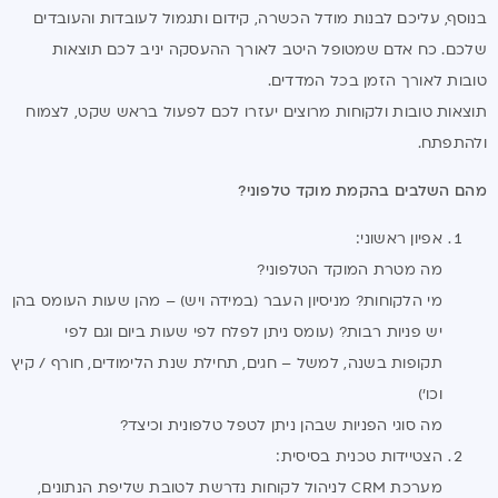
בנוסף, עליכם לבנות מודל הכשרה, קידום ותגמול לעובדות והעובדים
שלכם. כח אדם שמטופל היטב לאורך ההעסקה יניב לכם תוצאות
טובות לאורך הזמן בכל המדדים.
תוצאות טובות ולקוחות מרוצים יעזרו לכם לפעול בראש שקט, לצמוח
ולהתפתח.
מהם השלבים בהקמת מוקד טלפוני?
אפיון ראשוני:
מה מטרת המוקד הטלפוני?
מי הלקוחות? מניסיון העבר (במידה ויש) – מהן שעות העומס בהן
יש פניות רבות? (עומס ניתן לפלח לפי שעות ביום וגם לפי
תקופות בשנה, למשל – חגים, תחילת שנת הלימודים, חורף / קיץ
וכו')
מה סוגי הפניות שבהן ניתן לטפל טלפונית וכיצד?
הצטיידות טכנית בסיסית:
מערכת CRM לניהול לקוחות נדרשת לטובת שליפת הנתונים,