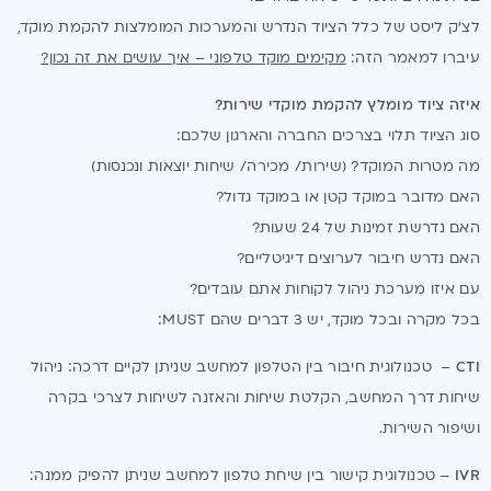
לצ'ק ליסט של כלל הציוד הנדרש והמערכות המומלצות להקמת מוקד,
עיברו למאמר הזה:
מקימים מוקד טלפוני – איך עושים את זה נכון?
איזה ציוד מומלץ להקמת מוקדי שירות?
סוג הציוד תלוי בצרכים החברה והארגון שלכם:
מה מטרות המוקד? (שירות/ מכירה/ שיחות יוצאות ונכנסות)
האם מדובר במוקד קטן או במוקד גדול?
האם נדרשת זמינות של 24 שעות?
האם נדרש חיבור לערוצים דיגיטליים?
עם איזו מערכת ניהול לקוחות אתם עובדים?
בכל מקרה ובכל מוקד, יש 3 דברים שהם MUST:
CTI
– טכנולוגית חיבור בין הטלפון למחשב שניתן לקיים דרכה: ניהול
שיחות דרך המחשב, הקלטת שיחות והאזנה לשיחות לצרכי בקרה
ושיפור השירות.
IVR
– טכנולוגית קישור בין שיחת טלפון למחשב שניתן להפיק ממנה: