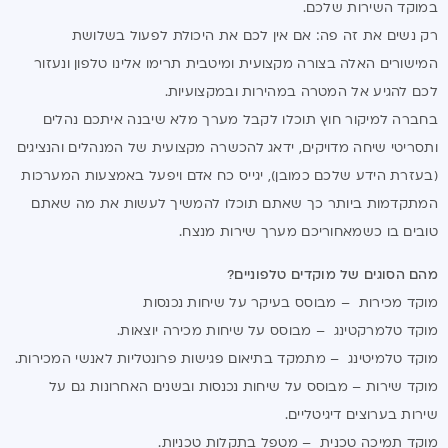
במוקד השירות שלכם.
רק נשים את זה פה: אם אין לכם את היכולת לפעול בשלושת
המישורים האלה בצורה מקצועית ומיטבית תרימו אלינו טלפון ונעזור
לכם להגיע אל המטרה במהירות ובמקצועיות.
בחברה למיקור חוץ תוכלו לקבל מערך מלא שיבנה איתכם נהלים
ותסריטי שיחה מדויקים, ידאג להכשרה מקצועית של המנהלים והנציגים
(בעזרת הידע שלכם כמובן), יגייס כח אדם ויפעל באמצעות המערכות
המתקדמות ביותר כך שאתם תוכלו להמשיך לעשות את מה שאתם
טובים בו כשמאחוריכם מערך שירות מנצח.
מהם הסוגים של מוקדים טלפוניים?
מוקד מכירות – מבוסס בעיקר על שיחות נכנסות
מוקד טלמרקטינג – מבוסס על שיחות מכירה יוצאות.
מוקד טלמיטינג – מתמקד בתיאום פגישות פרונטליות לאנשי המכירות.
מוקד שירות – מבוסס על שיחות נכנסות ובשנים האחרונות גם על
שירות בערוצים דיגיטליים.
מוקד תמיכה טכנית – מטפל בתקלות טכניות.