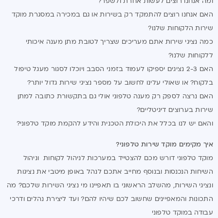
ומה אנחנו רוצים לעשות אחרת ולשפר?
האם אנחנו רוצים להתמקד רק בשירות או גם במכירה במסגרת מוקד
שירות הלקוחות שלנו?
כמה נציגי שירות אתם מעריכים שצריך לטובת מתן מענה איכותי
ללקוחות שלנו?
האם 2-3 נציגים יספיקו לעמוד בזמני הסבב ויוכלו לסגור מעגל טיפול
בלקוח? או שאולי עלינו לחשוב על מספר נציגי שירות גדול יותר?
האם נרצה לספק רק מענה טלפוני אולי גם בתקשורת כתובה למתן
שירות בערוצים דיגיטליים?
והאם יש לנו בכלל את היכולת הטכנית והידע להקמת מוקד טלפוני?
איך מקימים מוקד שירות טלפוני?
מוקד טלפוני דורש מכם להצטייד במערכות לניהול לקוחות וניהול
השיחות הנכנסות ובנוסף מחייב אתכם לנהל באופן מיטבי את נציגות
ונציגי השירות, מהשלב הראשוני בו תאפיינו מי נציגי השירות שלכם? מה
התכונות והמאפיינים שחשוב לכם שיהיו להם? ועד ליצירת נהלים ודרכי
עבודה במוקד טלפוני