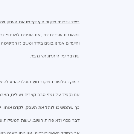
כיצד שירותי מיקור חוץ יקדמו את העסק של
כשאנחנו עובדים יחד, אנו הופכים לשותפי 
והיעדים אנחנו בונים ביחד ומשם זו המשימה ש
שנדבר על היתרונות? נדבר.
במוקד טלפוני במיקור חוץ תוכלו להגיע להישג
אנו נקפיד על זמני סבב קצרים ויעילים, הצבת
כך שתמשיכו לנהל את העסק, לקדם אותו, לפ
דבר נוסף ולא פחות חשוב, שעות הפעילות של
אך במוקד האאוטסורסינג, אנו ניתן מענה בשעות 