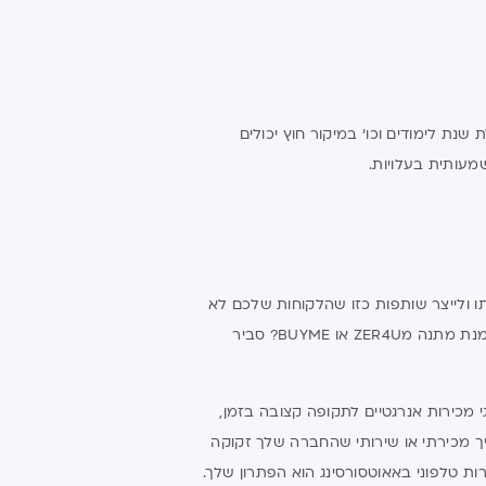
ת לימודים וכו' במיקור חוץ יכולים
מעותית בעלויות.
ותו ולייצר שותפות כזו שהלקוחות שלכם לא
ירגישו לרגע שמדובר בנציג שלא יושב בבית העסק שלכם – צלצלתם פעם לקבל שירות מהפניקס? או פרטנר? אולי הזמנת מתנה מZER4U או BUYME? סביר
 מכירות אנרגטיים לתקופה קצובה בזמן,
ליך מכירתי או שירותי שהחברה שלך זקוקה
רות טלפוני באאוטסורסינג הוא הפתרון שלך.