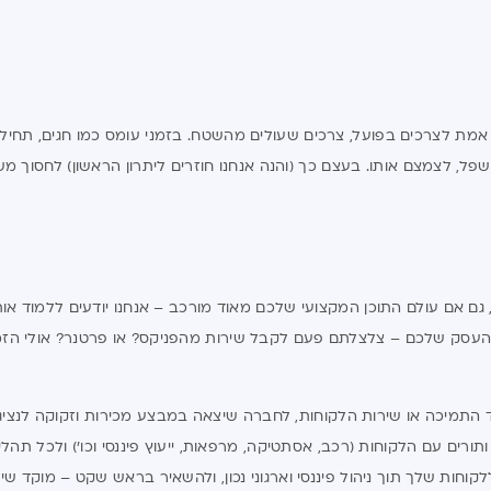
 לצרכים בפועל, צרכים שעולים מהשטח. בזמני עומס כמו חגים, תחילת שנ
פל, לצמצם אותו. בעצם כך (והנה אנחנו חוזרים ליתרון הראשון) לחסוך מש
ן, גם אם עולם התוכן המקצועי שלכם מאוד מורכב – אנחנו יודעים ללמוד א
ד התמיכה או שירות הלקוחות, לחברה שיצאה במבצע מכירות וזקוקה לנציגי
ורים עם הלקוחות (רכב, אסתטיקה, מרפאות, ייעוץ פיננסי וכו') ולכל תה
קוחות שלך תוך ניהול פיננסי וארגוני נכון, ולהשאיר בראש שקט – מוקד שי