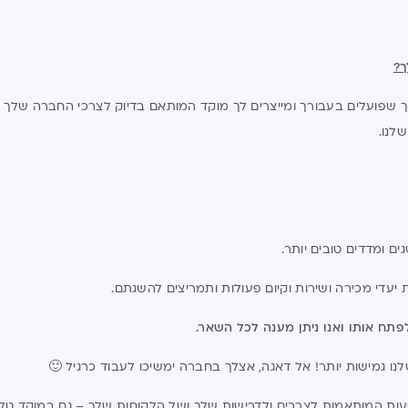
ך?
דרך שפועלים בעבורך ומייצרים לך מוקד המותאם בדיוק לצרכי החברה של
לנו.
ים ומדדים טובים יותר.
 יעדי מכירה ושירות וקיום פעולות ותמריצים להשגתם.
תח אותו ואנו ניתן מענה לכל השאר.
נו גמישות יותר! אל דאגה, אצלך בחברה ימשיכו לעבוד כרגיל 🙂
המותאמות לצרכים ולדרישות שלך ושל הלקוחות שלך – גם במוקד טלפוני שפועל /7