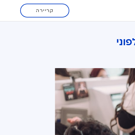
קריירה
וני